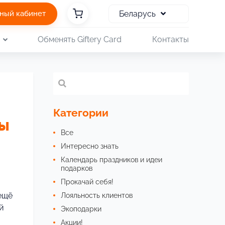
Беларусь
ный кабинет
и
Обменять Giftery Card
Контакты
Категории
ры
Все
Интересно знать
Календарь праздников и идеи
подарков
Прокачай себя!
ещё
Лояльность клиентов
й
Экоподарки
Акции!