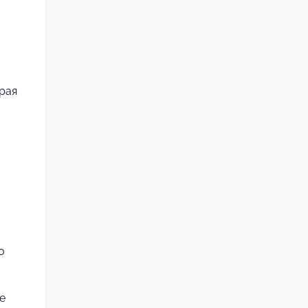
рая
о
.
е