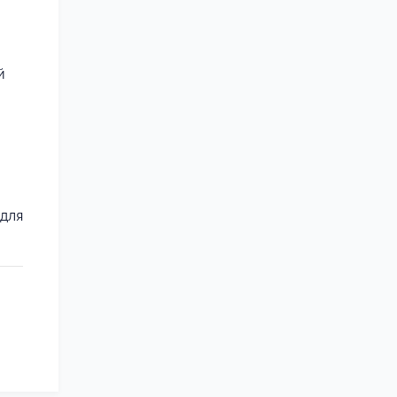
й
для