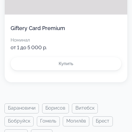
Giftery Card Premium
Номинал
от 1 до 5 000 р.
Купить
барановичи
борисов
витебск
бобруйск
гомель
могилёв
брест